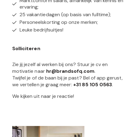
Marktconform salaris
, afhankelijk van kennis en
ervaring;
25 vakantiedagen
(op basis van fulltime);
Personeelskorting
op onze merken;
Leuke
bedrijfsuitjes
!
Solliciteren
Zie jij jezelf al werken bij ons? Stuur je
cv en
motivatie
naar
hr@brandsofq.com
.
Twijfel je of de baan bij je past? Bel of app gerust,
we vertellen je graag meer:
+31 85 105 0563
.
We kijken uit naar je reactie!