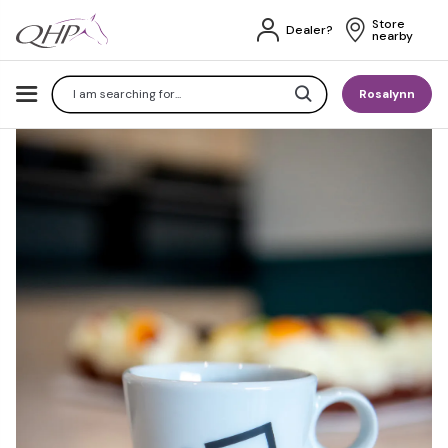
Store 
Dealer?
nearby
Search
Rosalynn